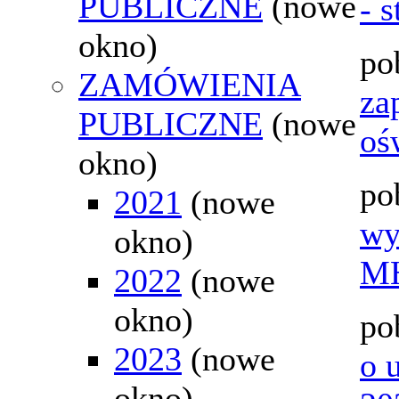
PUBLICZNE
(nowe
- s
okno)
po
ZAMÓWIENIA
za
PUBLICZNE
(nowe
oś
okno)
po
2021
(nowe
wy
okno)
MH
2022
(nowe
okno)
po
2023
(nowe
o 
okno)