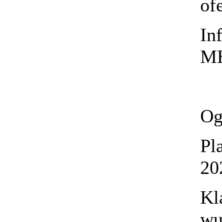
of
In
MH
Og
Pl
20
Kl
wu