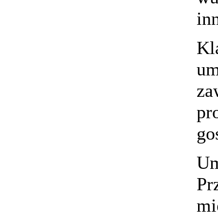
in
Kl
um
za
pr
go
Um
Pr
mi