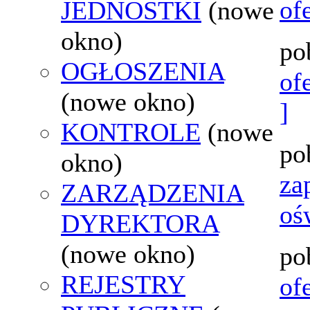
of
JEDNOSTKI
(nowe
okno)
po
OGŁOSZENIA
of
(nowe okno)
]
KONTROLE
(nowe
po
okno)
za
ZARZĄDZENIA
oś
DYREKTORA
(nowe okno)
po
REJESTRY
of