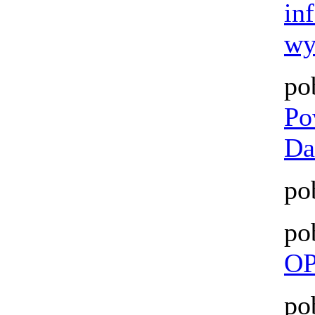
in
wy
po
Po
Da
po
po
OP
po