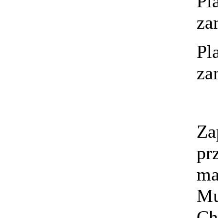
Pl
za
Pl
za
Za
pr
ma
Mu
Ch