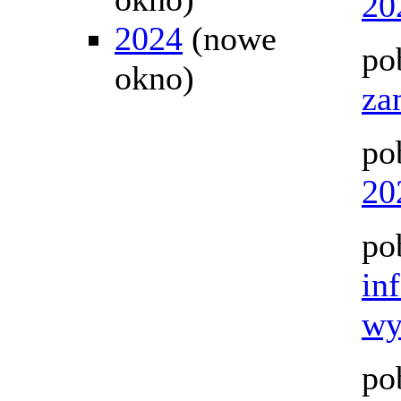
20
2024
(nowe
po
okno)
za
po
20
po
in
wy
po