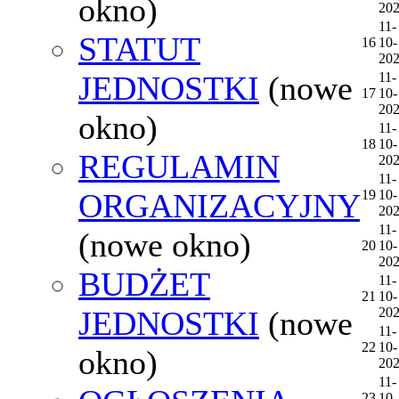
okno)
20
11-
STATUT
16
10-
20
JEDNOSTKI
(nowe
11-
17
10-
20
okno)
11-
18
10-
REGULAMIN
20
11-
ORGANIZACYJNY
19
10-
20
11-
(nowe okno)
20
10-
20
BUDŻET
11-
21
10-
JEDNOSTKI
(nowe
20
11-
22
10-
okno)
20
11-
23
10-