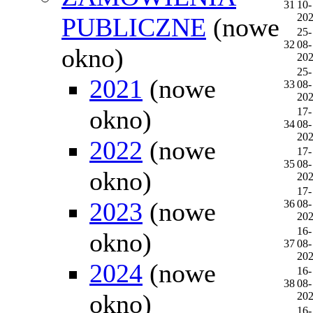
31
10-
20
PUBLICZNE
(nowe
25-
32
08-
okno)
20
25-
2021
(nowe
33
08-
20
okno)
17-
34
08-
20
2022
(nowe
17-
35
08-
okno)
20
17-
2023
(nowe
36
08-
20
16-
okno)
37
08-
20
2024
(nowe
16-
38
08-
okno)
20
16-