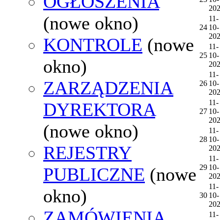
OGŁOSZENIA
20
(nowe okno)
11-
24
10-
20
KONTROLE
(nowe
11-
25
10-
okno)
20
11-
ZARZĄDZENIA
26
10-
20
11-
DYREKTORA
27
10-
20
(nowe okno)
11-
28
10-
REJESTRY
20
11-
29
10-
PUBLICZNE
(nowe
20
11-
okno)
30
10-
20
ZAMÓWIENIA
11-