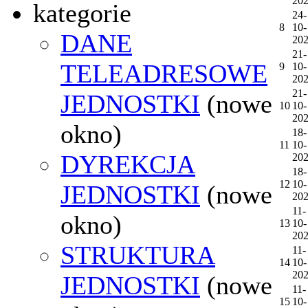
20
kategorie
24-
8
10-
DANE
20
21-
TELEADRESOWE
9
10-
20
21-
JEDNOSTKI
(nowe
10
10-
20
okno)
18-
11
10-
DYREKCJA
20
18-
12
10-
JEDNOSTKI
(nowe
20
11-
okno)
13
10-
20
STRUKTURA
11-
14
10-
20
JEDNOSTKI
(nowe
11-
15
10-