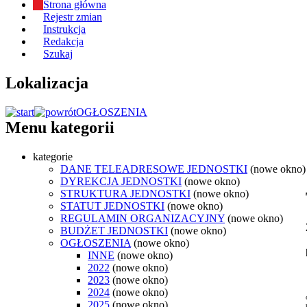
Strona główna
Rejestr zmian
Instrukcja
Redakcja
Szukaj
Lokalizacja
OGŁOSZENIA
Menu kategorii
kategorie
DANE TELEADRESOWE JEDNOSTKI
(nowe okno)
DYREKCJA JEDNOSTKI
(nowe okno)
STRUKTURA JEDNOSTKI
(nowe okno)
STATUT JEDNOSTKI
(nowe okno)
REGULAMIN ORGANIZACYJNY
(nowe okno)
BUDŻET JEDNOSTKI
(nowe okno)
OGŁOSZENIA
(nowe okno)
INNE
(nowe okno)
2022
(nowe okno)
2023
(nowe okno)
2024
(nowe okno)
2025
(nowe okno)