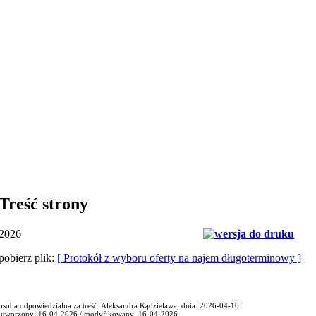
Treść strony
2026
pobierz plik:
[ Protokół z wyboru oferty na najem długoterminowy ]
osoba odpowiedzialna za treść: Aleksandra Kądzielawa, dnia: 2026-04-16
utworzony: 16-04-2026 / modyfikowany: 16-04-2026