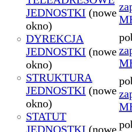
za
JEDNOSTKI
(nowe
MH
okno)
po
DYREKCJA
za
JEDNOSTKI
(nowe
MH
okno)
STRUKTURA
po
JEDNOSTKI
(nowe
za
okno)
MH
STATUT
po
JEDNOSTKI
(nowe