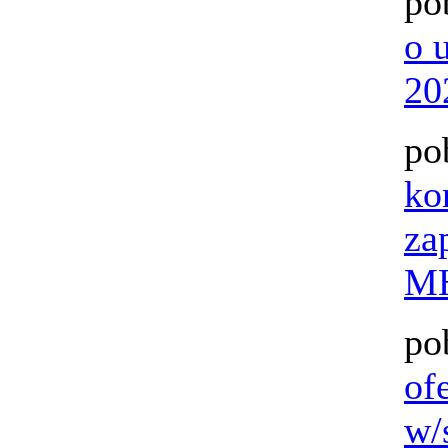
po
o 
20
po
ko
za
MH
po
of
w/