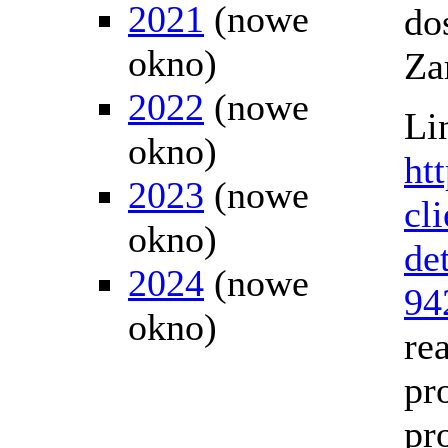
2021
(nowe
do
okno)
Za
2022
(nowe
Li
okno)
ht
2023
(nowe
cl
okno)
de
2024
(nowe
94
okno)
re
pr
pr