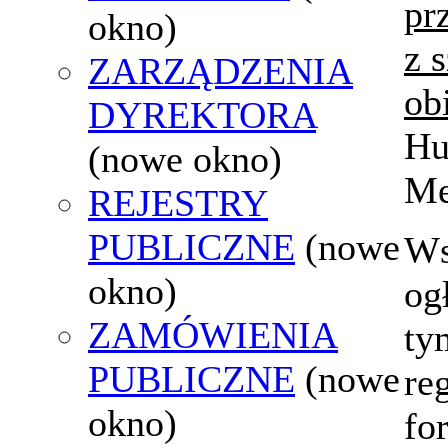
pr
okno)
z 
ZARZĄDZENIA
ob
DYREKTORA
Hu
(nowe okno)
Me
REJESTRY
PUBLICZNE
(nowe
Ws
okno)
og
ZAMÓWIENIA
ty
PUBLICZNE
(nowe
re
okno)
fo