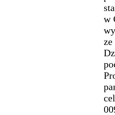
st
w 
wy
ze
Dz
po
Pr
pa
ce
00