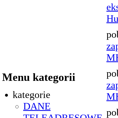
ek
Hu
po
za
MH
po
Menu kategorii
za
kategorie
MH
DANE
po
TELEADRESOWE