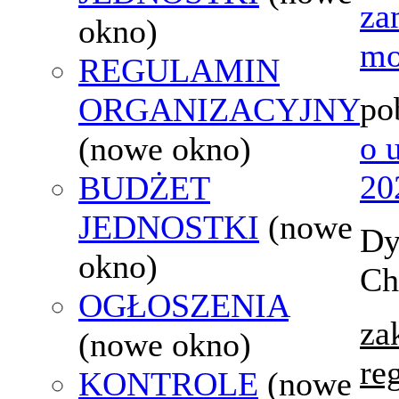
za
okno)
mo
REGULAMIN
po
ORGANIZACYJNY
o 
(nowe okno)
20
BUDŻET
JEDNOSTKI
(nowe
Dy
okno)
Ch
OGŁOSZENIA
za
(nowe okno)
re
KONTROLE
(nowe