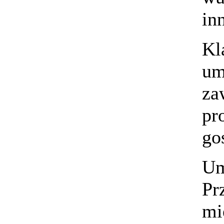
in
Kl
um
za
pr
go
Um
Pr
mi