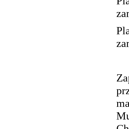
Pl
za
Pl
za
Za
pr
ma
Mu
Ch