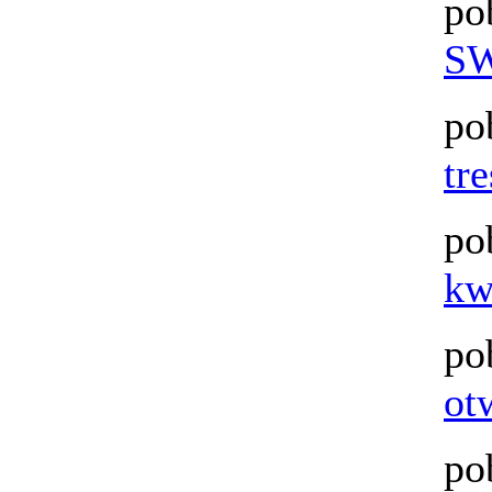
po
SW
po
tr
po
kw
po
ot
po