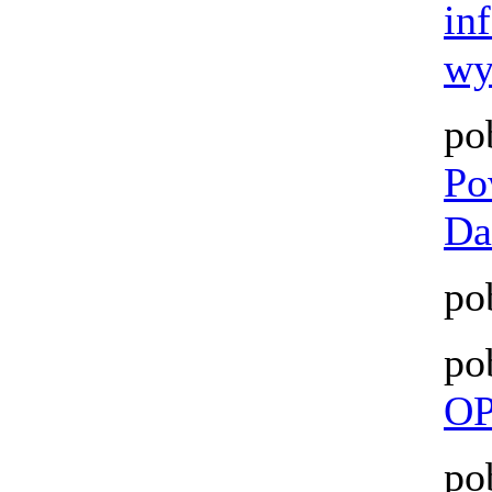
in
wy
po
Po
Da
po
po
OP
po