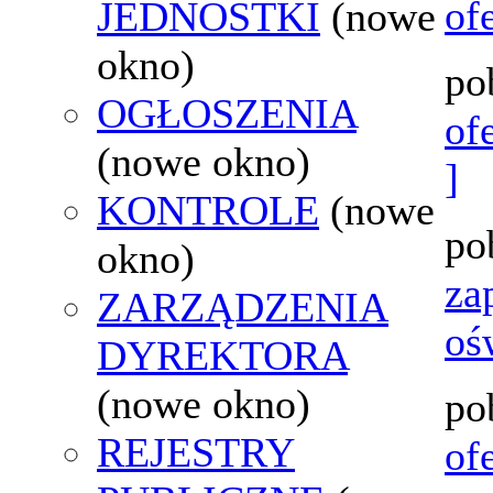
of
JEDNOSTKI
(nowe
okno)
po
OGŁOSZENIA
of
(nowe okno)
]
KONTROLE
(nowe
po
okno)
za
ZARZĄDZENIA
oś
DYREKTORA
(nowe okno)
po
REJESTRY
of