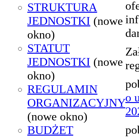
of
STRUKTURA
in
JEDNOSTKI
(nowe
da
okno)
STATUT
Za
JEDNOSTKI
(nowe
re
okno)
po
REGULAMIN
o 
ORGANIZACYJNY
20
(nowe okno)
po
BUDŻET