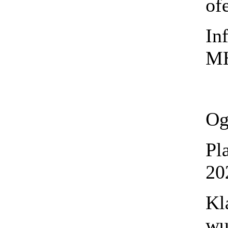
of
In
MH
Og
Pl
20
Kl
wu