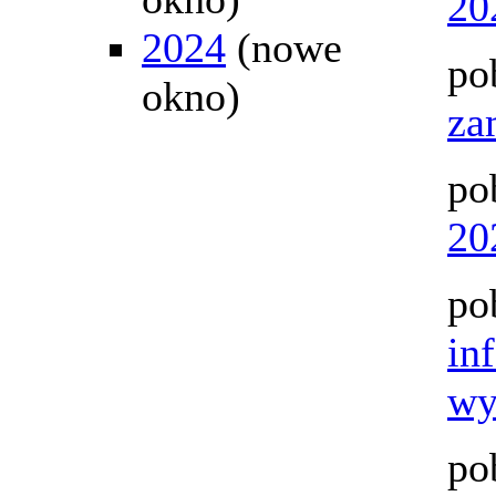
20
2024
(nowe
po
okno)
za
po
20
po
in
wy
po