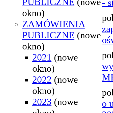
PUBLICZNE
(nowe
- s
okno)
po
ZAMÓWIENIA
za
PUBLICZNE
(nowe
oś
okno)
po
2021
(nowe
wy
okno)
MH
2022
(nowe
okno)
po
2023
(nowe
o 
okno)