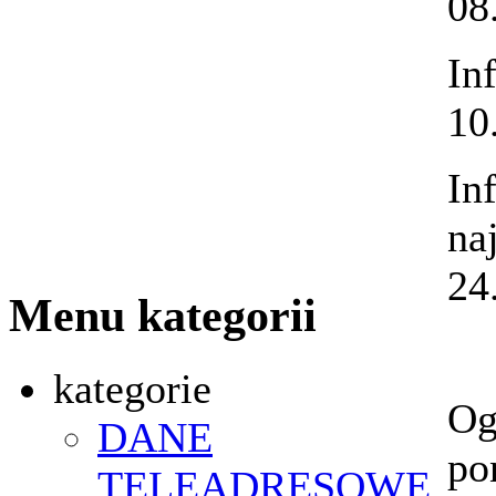
08
In
10
In
na
24
Menu kategorii
kategorie
Og
DANE
po
TELEADRESOWE