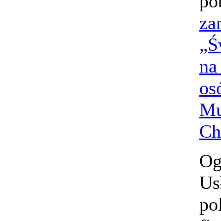
po
za
„Ś
na
os
Mu
Ch
Og
Us
po