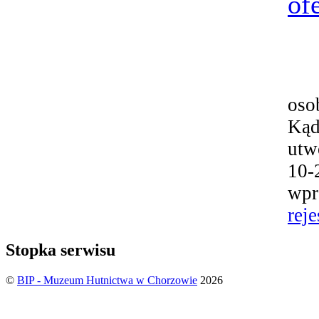
ofe
oso
Kąd
utw
10-
wpr
reje
Stopka serwisu
©
BIP - Muzeum Hutnictwa w Chorzowie
2026