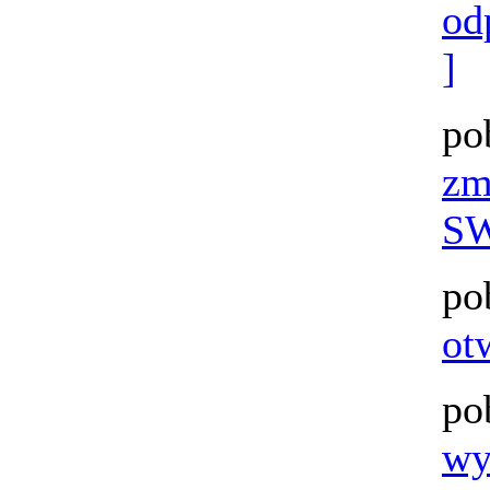
od
]
po
zm
SW
po
ot
po
wy