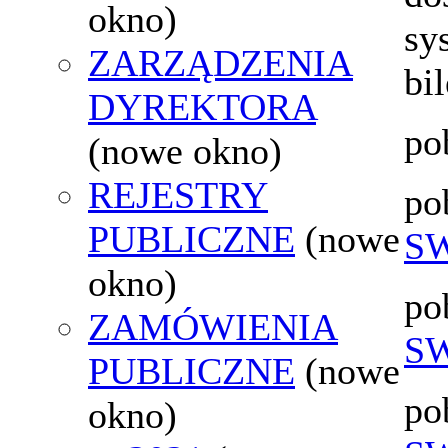
okno)
sy
ZARZĄDZENIA
bi
DYREKTORA
po
(nowe okno)
REJESTRY
po
PUBLICZNE
(nowe
SW
okno)
po
ZAMÓWIENIA
SW
PUBLICZNE
(nowe
po
okno)