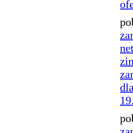
of
po
za
ne
zi
za
dl
19
po
za