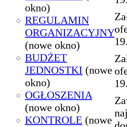
okno)
Za
REGULAMIN
of
ORGANIZACYJNY
19
(nowe okno)
BUDŻET
Za
JEDNOSTKI
(nowe
of
okno)
19
OGŁOSZENIA
Za
(nowe okno)
na
KONTROLE
(nowe
do