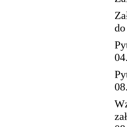
Za
do
Py
04
Py
08
Wz
za