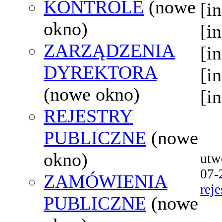
KONTROLE
(nowe
[i
okno)
[i
ZARZĄDZENIA
[i
DYREKTORA
[i
(nowe okno)
[i
REJESTRY
PUBLICZNE
(nowe
okno)
utw
07-
ZAMÓWIENIA
reje
PUBLICZNE
(nowe