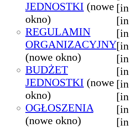
JEDNOSTKI
(nowe
[i
okno)
[i
REGULAMIN
[i
ORGANIZACYJNY
[i
(nowe okno)
[i
BUDŻET
[i
JEDNOSTKI
(nowe
[i
okno)
[i
OGŁOSZENIA
[i
(nowe okno)
[i