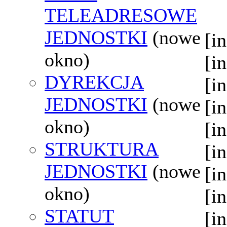
TELEADRESOWE
JEDNOSTKI
(nowe
[i
okno)
[i
DYREKCJA
[i
JEDNOSTKI
(nowe
[i
okno)
[i
STRUKTURA
[i
JEDNOSTKI
(nowe
[i
okno)
[i
STATUT
[i